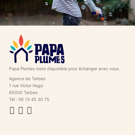
Papa Plumes reste disponible pour échanger avec vous.
Agence de Tarbes
1 rue Victor Hugo
65000 Tarbes
Tél :
06 13 45 30 75